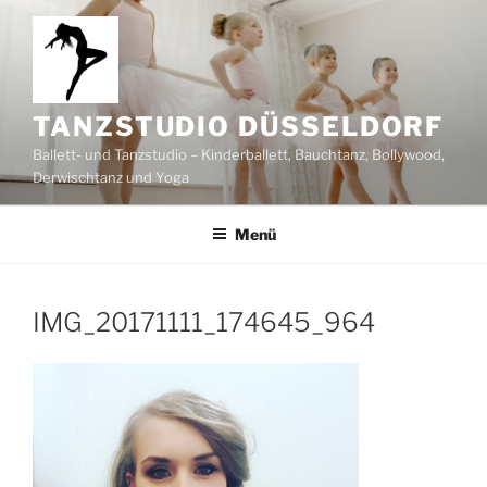
Zum
Inhalt
springen
TANZSTUDIO DÜSSELDORF
Ballett- und Tanzstudio – Kinderballett, Bauchtanz, Bollywood,
Derwischtanz und Yoga
Menü
IMG_20171111_174645_964