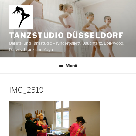
Zum
Inhalt
springen
TANZSTUDIO DÜSSELDORF
Ballett- und Tanzstudio – Kinderballett, Bauchtanz, Bollywood,
Derwischtanz und Yoga
Menü
IMG_2519