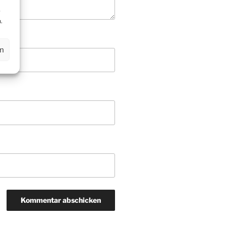
r
.
en