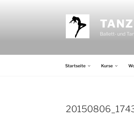
Zum
Inhalt
springen
TANZ
Ballett- und Ta
Startseite
Kurse
Wo
20150806_174