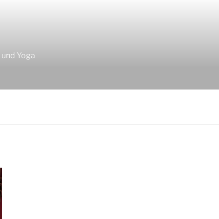
F
z und Yoga