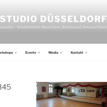
STUDIO DÜSSELDOR
nzstudio – Kinderballett, Bauchtanz, Bollywood, Derwischtan
rkshops
Events
Media
Kontakt
345