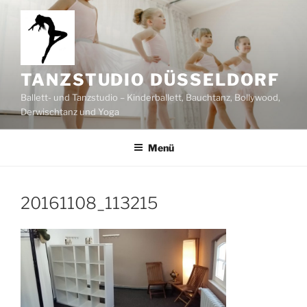
Zum
Inhalt
springen
TANZSTUDIO DÜSSELDORF
Ballett- und Tanzstudio – Kinderballett, Bauchtanz, Bollywood,
Derwischtanz und Yoga
Menü
20161108_113215