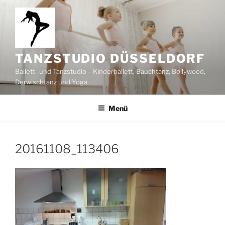
Zum
Inhalt
springen
TANZSTUDIO DÜSSELDORF
Ballett- und Tanzstudio – Kinderballett, Bauchtanz, Bollywood,
Derwischtanz und Yoga
Menü
20161108_113406