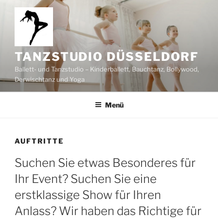
Zum
Inhalt
springen
TANZSTUDIO DÜSSELDORF
Ballett- und Tanzstudio – Kinderballett, Bauchtanz, Bollywood,
Derwischtanz und Yoga
Menü
AUFTRITTE
Suchen Sie etwas Besonderes für
Ihr Event? Suchen Sie eine
erstklassige Show für Ihren
Anlass? Wir haben das Richtige für