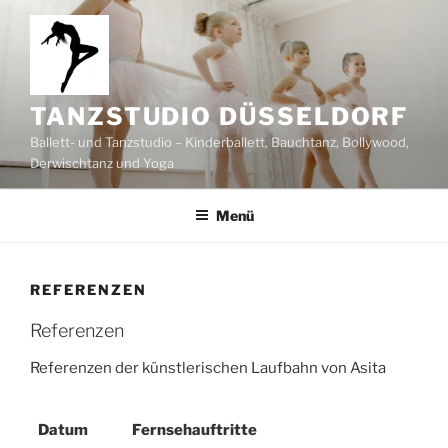
Zum
Inhalt
springen
TANZSTUDIO DÜSSELDORF
Ballett- und Tanzstudio – Kinderballett, Bauchtanz, Bollywood,
Derwischtanz und Yoga
Menü
REFERENZEN
Referenzen
Referenzen der künstlerischen Laufbahn von Asita
Datum
Fernsehauftritte