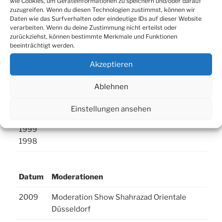
wie Cookies, um Geräteinformationen zu speichern und/oder darauf
2009
zuzugreifen. Wenn du diesen Technologien zustimmst, können wir
2005
Daten wie das Surfverhalten oder eindeutige IDs auf dieser Website
2000
verarbeiten. Wenn du deine Zustimmung nicht erteilst oder
zurückziehst, können bestimmte Merkmale und Funktionen
1999
beeinträchtigt werden.
2014
Duisburger Tanztage.
Akzeptieren
2009
2005
Ablehnen
2004
2001
Einstellungen ansehen
2000
1999
1998
Datum
Moderationen
2009
Moderation Show Shahrazad Orientale
Düsseldorf