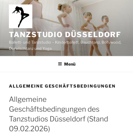
Zum
Inhalt
springen
TANZSTUDIO DÜSSELDORF
Ballett- und Tanzstudio – Kinderballett, Bauchtanz, Bollywood,
Derwischtanz und Yoga
Menü
ALLGEMEINE GESCHÄFTSBEDINGUNGEN
Allgemeine
Geschäftsbedingungen des
Tanzstudios Düsseldorf (Stand
09.02.2026)