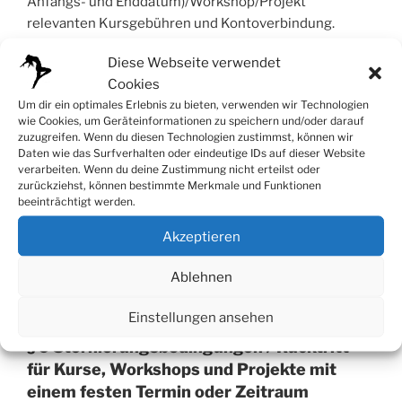
Anfangs- und Enddatum)/Workshop/Projekt
relevanten Kursgebühren und Kontoverbindung.
Diese Webseite verwendet
Die Gebühren sind fristgerecht zu überweisen. Bei
Cookies
nicht geleisteter fristgerechter Zahlung wird eine
Um dir ein optimales Erlebnis zu bieten, verwenden wir Technologien
Erinnerungsmail versandt, die das Studio mit einer
wie Cookies, um Geräteinformationen zu speichern und/oder darauf
Bearbeitungsgebühr von 10,- € berechnet. Die
zuzugreifen. Wenn du diesen Technologien zustimmst, können wir
Gebühren für Workshops und Projekte können vorab
Daten wie das Surfverhalten oder eindeutige IDs auf dieser Website
verarbeiten. Wenn du deine Zustimmung nicht erteilst oder
per Überweisung oder in bar am Workshop-/ oder
zurückziehst, können bestimmte Merkmale und Funktionen
Projekttag bezahlt werden (bitte Überweisungsbeleg
beeinträchtigt werden.
mitbringen). Bei zu wenigen Anmeldungen oder
Akzeptieren
Krankheit des Dozenten behält sich das Studio vor, den
WS / Projekt abzusagen; bereits gezahlte Gebühren
Ablehnen
werden rückerstattet.
Einstellungen ansehen
§ 9 Stornierungsbedingungen / Rücktritt
für Kurse, Workshops und Projekte mit
einem festen Termin oder Zeitraum