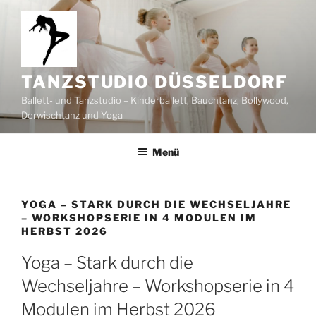
Zum
Inhalt
springen
TANZSTUDIO DÜSSELDORF
Ballett- und Tanzstudio – Kinderballett, Bauchtanz, Bollywood,
Derwischtanz und Yoga
Menü
YOGA – STARK DURCH DIE WECHSELJAHRE
– WORKSHOPSERIE IN 4 MODULEN IM
HERBST 2026
Yoga – Stark durch die
Wechseljahre – Workshopserie in 4
Modulen im Herbst 2026