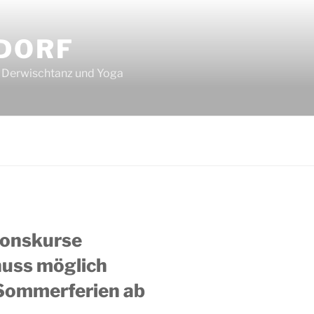
DORF
d, Derwischtanz und Yoga
tionskurse
uss möglich
 Sommerferien ab