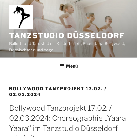
Zum
Inhalt
springen
TANZSTUDIO DÜSSELDORF
Ballett- und Tanzstudio – Kinderballett, Bauchtanz, Bollywood,
Derwischtanz und Yoga
Menü
BOLLYWOOD TANZPROJEKT 17.02. /
02.03.2024
Bollywood Tanzprojekt 17.02. /
02.03.2024: Choreographie „Yaara
Yaara“ im Tanzstudio Düsseldorf