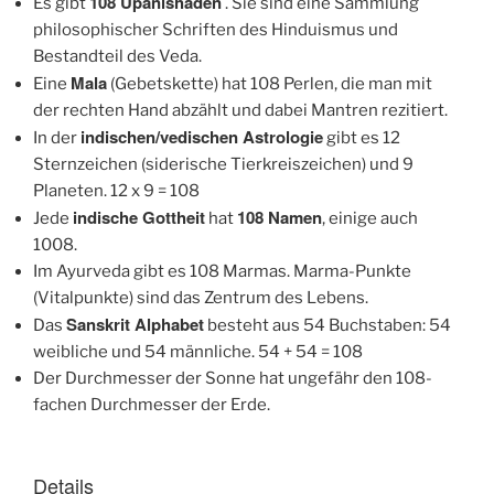
108 Upanishaden
Es gibt
. Sie sind eine Sammlung
philosophischer Schriften des Hinduismus und
Bestandteil des Veda.
Mala
Eine
(Gebetskette) hat 108 Perlen, die man mit
der rechten Hand abzählt und dabei Mantren rezitiert.
indischen/vedischen Astrologie
In der
gibt es 12
Sternzeichen (siderische Tierkreiszeichen) und 9
Planeten. 12 x 9 = 108
indische Gottheit
108 Namen
Jede
hat
, einige auch
1008.
Im Ayurveda gibt es 108 Marmas. Marma-Punkte
(Vitalpunkte) sind das Zentrum des Lebens.
Sanskrit Alphabet
Das
besteht aus 54 Buchstaben: 54
weibliche und 54 männliche. 54 + 54 = 108
Der Durchmesser der Sonne hat ungefähr den 108-
fachen Durchmesser der Erde.
Details