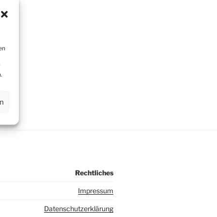
en
r
.
en
Rechtliches
I
mpressum
Datenschutzerklärung