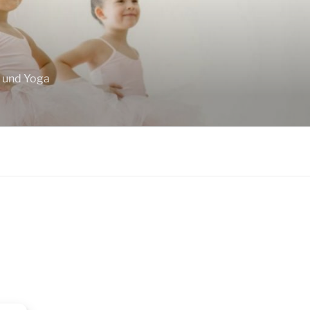
F
z und Yoga