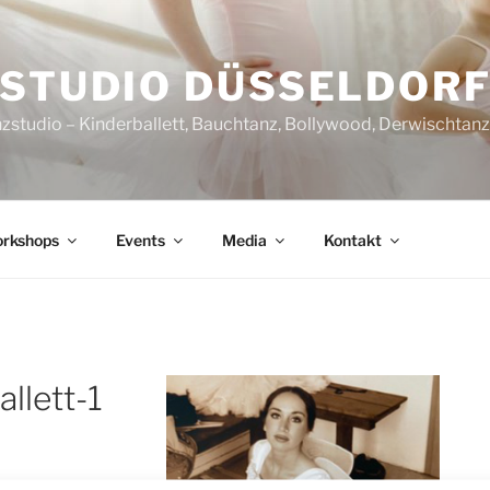
STUDIO DÜSSELDOR
nzstudio – Kinderballett, Bauchtanz, Bollywood, Derwischtan
rkshops
Events
Media
Kontakt
llett-1