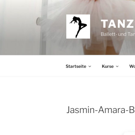
Zum
Inhalt
springen
TANZ
Ballett- und Ta
Startseite
Kurse
Wo
Jasmin-Amara-Ba