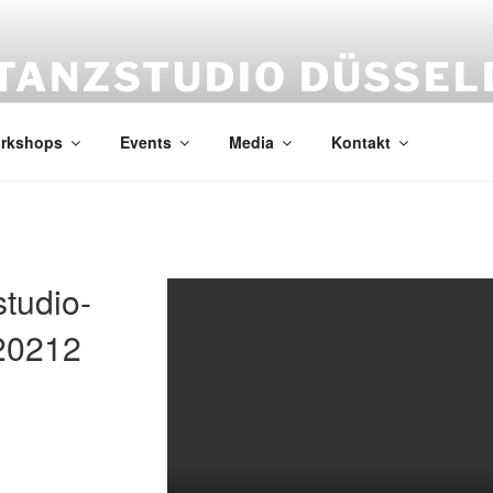
TANZSTUDIO DÜSSEL
allett- und Tanzstudio – Kinderballett, Bauchtanz, Bollywoo
rkshops
Events
Media
Kontakt
tudio-
20212