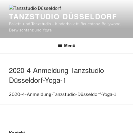
Zum
Inhalt
TANZSTUDIO DÜSSELDORF
springen
Ballett- und Tanzstudio – Kinderballett, Bauchtanz, Bollywood,
Derwischtanz und Yoga
Menü
2020-4-Anmeldung-Tanzstudio-
Düsseldorf-Yoga-1
2020-4-Anmeldung-Tanzstudio-Düsseldorf-Yoga-1
Kontakt