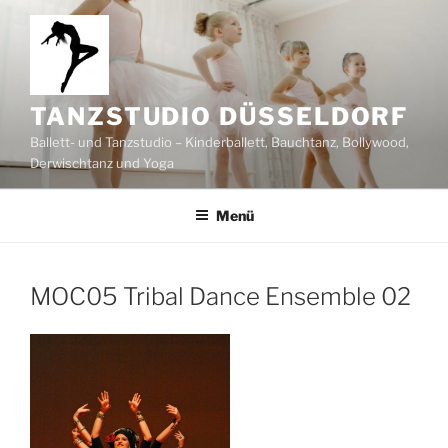
Zum
Inhalt
springen
TANZSTUDIO DÜSSELDORF
Ballett- und Tanzstudio – Kinderballett, Bauchtanz, Bollywood,
Derwischtanz und Yoga
Menü
MOC05 Tribal Dance Ensemble 02