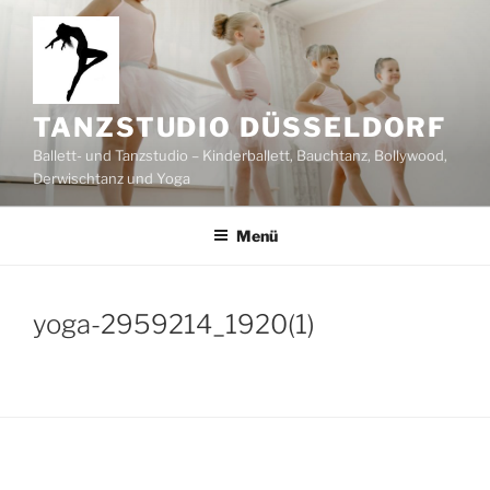
Zum
Inhalt
springen
TANZSTUDIO DÜSSELDORF
Ballett- und Tanzstudio – Kinderballett, Bauchtanz, Bollywood,
Derwischtanz und Yoga
Menü
yoga-2959214_1920(1)