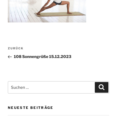
Beitragsnavigation
Vorheriger
ZURÜCK
Beitrag
108 Sonnengrüße 15.12.2023
Suchen
Suche
nach:
NEUESTE BEITRÄGE