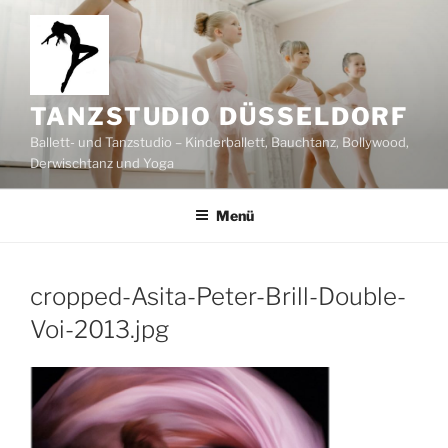
Zum
Inhalt
springen
TANZSTUDIO DÜSSELDORF
Ballett- und Tanzstudio – Kinderballett, Bauchtanz, Bollywood,
Derwischtanz und Yoga
Menü
cropped-Asita-Peter-Brill-Double-
Voi-2013.jpg