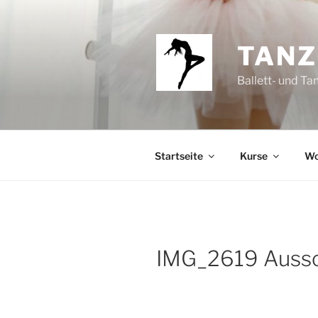
Zum
Inhalt
springen
TANZ
Ballett- und Ta
Startseite
Kurse
Wo
IMG_2619 Aussc