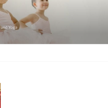
F
z und Yoga