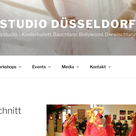
STUDIO DÜSSELDOR
nzstudio – Kinderballett, Bauchtanz, Bollywood, Derwischtan
rkshops
Events
Media
Kontakt
hnitt