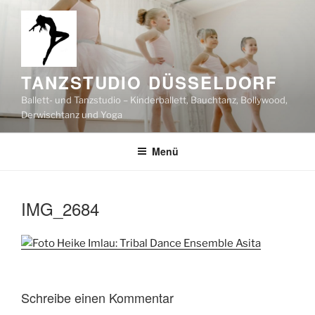
Zum
Inhalt
springen
TANZSTUDIO DÜSSELDORF
Ballett- und Tanzstudio – Kinderballett, Bauchtanz, Bollywood,
Derwischtanz und Yoga
Menü
IMG_2684
Schreibe einen Kommentar