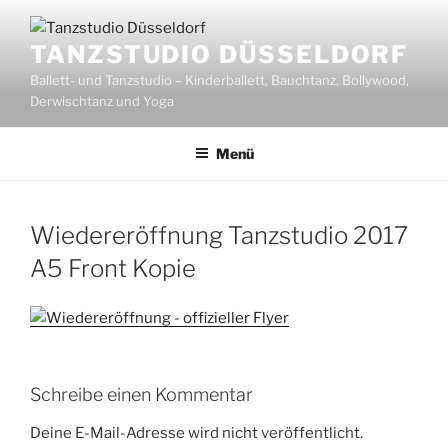
Zum
Inhalt
TANZSTUDIO DÜSSELDORF
springen
Ballett- und Tanzstudio – Kinderballett, Bauchtanz, Bollywood,
Derwischtanz und Yoga
Menü
Wiedereröffnung Tanzstudio 2017
A5 Front Kopie
Schreibe einen Kommentar
Deine E-Mail-Adresse wird nicht veröffentlicht.