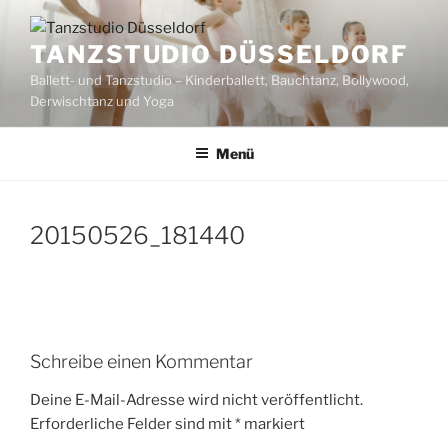
Zum
Inhalt
TANZSTUDIO DÜSSELDORF
springen
Ballett- und Tanzstudio – Kinderballett, Bauchtanz, Bollywood,
Derwischtanz und Yoga
Menü
20150526_181440
Schreibe einen Kommentar
Deine E-Mail-Adresse wird nicht veröffentlicht.
Erforderliche Felder sind mit
*
markiert