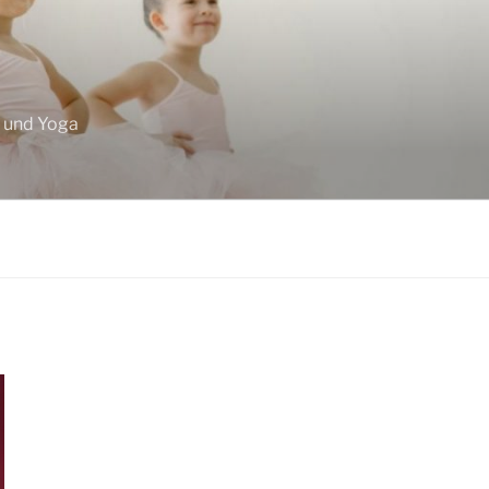
F
z und Yoga