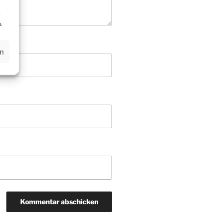
r
.
en