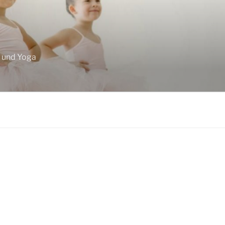
F
z und Yoga