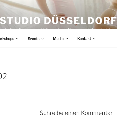
STUDIO DÜSSELDOR
nzstudio – Kinderballett, Bauchtanz, Bollywood, Derwischtan
rkshops
Events
Media
Kontakt
02
Schreibe einen Kommentar