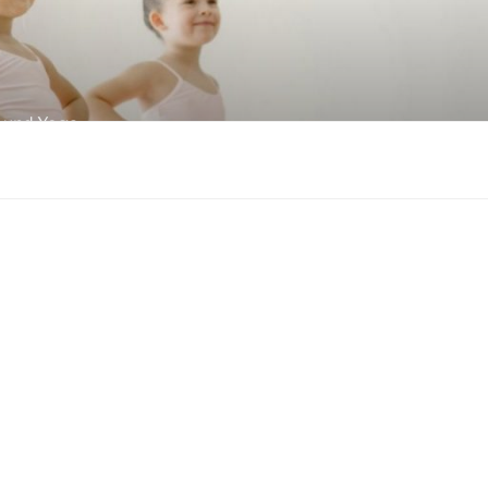
F
z und Yoga