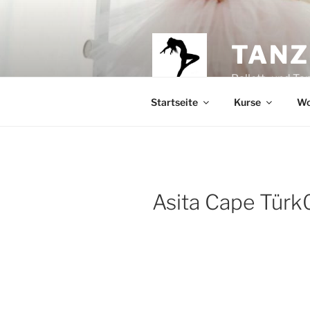
Zum
Inhalt
springen
TANZ
Ballett- und Ta
Startseite
Kurse
Wo
Asita Cape Türk