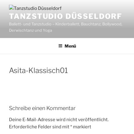
Zum
Inhalt
TANZSTUDIO DÜSSELDORF
springen
Ballett- und Tanzstudio – Kinderballett, Bauchtanz, Bollywood,
Derwischtanz und Yoga
Menü
Asita-Klassisch01
Schreibe einen Kommentar
Deine E-Mail-Adresse wird nicht veröffentlicht.
Erforderliche Felder sind mit
*
markiert