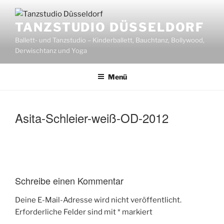
Zum
Inhalt
TANZSTUDIO DÜSSELDORF
springen
Ballett- und Tanzstudio – Kinderballett, Bauchtanz, Bollywood,
Derwischtanz und Yoga
Menü
Asita-Schleier-weiß-OD-2012
Schreibe einen Kommentar
Deine E-Mail-Adresse wird nicht veröffentlicht.
Erforderliche Felder sind mit
*
markiert