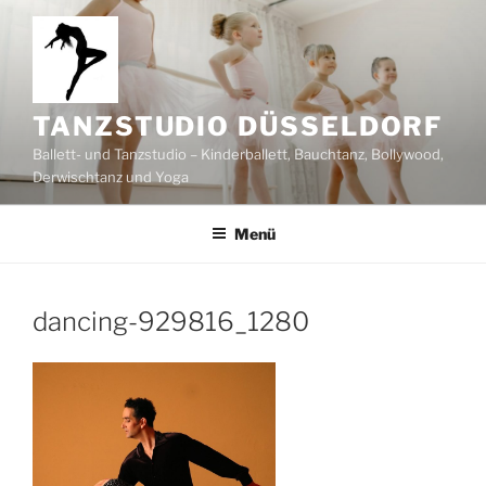
Zum
Inhalt
springen
TANZSTUDIO DÜSSELDORF
Ballett- und Tanzstudio – Kinderballett, Bauchtanz, Bollywood,
Derwischtanz und Yoga
Menü
dancing-929816_1280