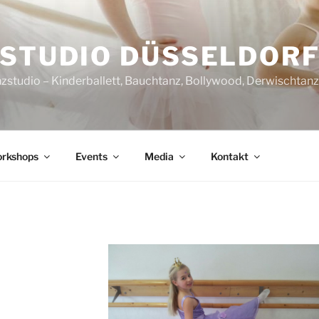
STUDIO DÜSSELDOR
nzstudio – Kinderballett, Bauchtanz, Bollywood, Derwischtan
rkshops
Events
Media
Kontakt