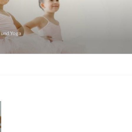
F
z und Yoga