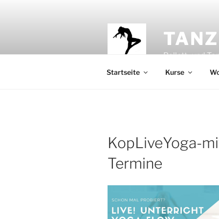
Zum
Inhalt
springen
TANZ
Ballett- und Ta
Startseite
Kurse
Wo
KopLiveYoga-mit
Termine