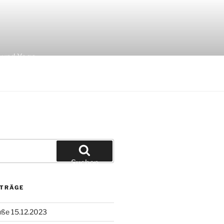
F
z und Yoga
Suchen
ITRÄGE
ße 15.12.2023