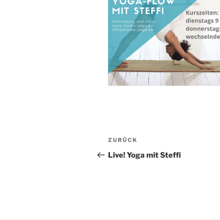
Beitragsnavigation
Vorheriger
ZURÜCK
Beitrag
Live! Yoga mit Steffi