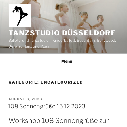
Zum
Inhalt
springen
TANZSTUDIO DÜSSELDORF
Ballett- und Tanzstudio – Kinderballett, Bauchtanz, Bollywood,
Derwischtanz und Yoga
Menü
KATEGORIE:
UNCATEGORIZED
VERÖFFENTLICHT
AUGUST 3, 2023
AM
108 Sonnengrüße 15.12.2023
Workshop 108 Sonnengrüße zur