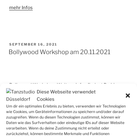
mehr Infos
VERÖFFENTLICHT
SEPTEMBER 16, 2021
AM
Bollywood Workshop am 20.11.2021
Bollywood Workshop. Weitere Infos findest Du
hier
:
Diese Webseite verwendet
Cookies
Um dir ein optimales Erlebnis zu bieten, verwenden wir Technologien
VERÖFFENTLICHT
SEPTEMBER 16, 2021
wie Cookies, um Geräteinformationen zu speichern und/oder darauf
AM
Kindertanz ab 3 Jahren in Benrath
zuzugreifen. Wenn du diesen Technologien zustimmst, können wir
Daten wie das Surfverhalten oder eindeutige IDs auf dieser Website
verarbeiten. Wenn du deine Zustimmung nicht erteilst oder
zurückziehst, können bestimmte Merkmale und Funktionen