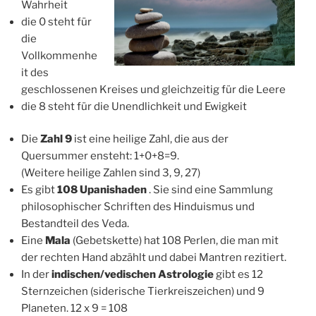
Wahrheit
die 0 steht für
die
Vollkommenhe
it des
geschlossenen Kreises und gleichzeitig für die Leere
die 8 steht für die Unendlichkeit und Ewigkeit
Die
Zahl 9
ist eine heilige Zahl, die aus der
Quersummer ensteht: 1+0+8=9.
(Weitere heilige Zahlen sind 3, 9, 27)
Es gibt
108 Upanishaden
. Sie sind eine Sammlung
philosophischer Schriften des Hinduismus und
Bestandteil des Veda.
Eine
Mala
(Gebetskette) hat 108 Perlen, die man mit
der rechten Hand abzählt und dabei Mantren rezitiert.
In der
indischen/vedischen Astrologie
gibt es 12
Sternzeichen (siderische Tierkreiszeichen) und 9
Planeten. 12 x 9 = 108