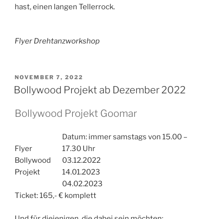
hast, einen langen Tellerrock.
Flyer Drehtanzworkshop
VERÖFFENTLICHT
NOVEMBER 7, 2022
AM
Bollywood Projekt ab Dezember 2022
Bollywood Projekt Goomar
Datum: immer samstags von 15.00 –
Flyer
17.30 Uhr
Bollywood
03.12.2022
Projekt
14.01.2023
04.02.2023
Ticket: 165,- € komplett
Und für diejenigen, die dabei sein möchten: