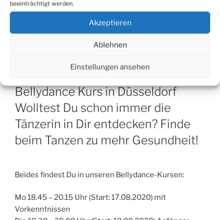
beeinträchtigt werden.
Neue Kurse ab August. Weitere Infos
hier
:
Akzeptieren
Ablehnen
VERÖFFENTLICHT
AUGUST 2, 2020
AM
Bellydance Kurs
Einstellungen ansehen
Bellydance Kurs in Düsseldorf
Wolltest Du schon immer die
Tänzerin in Dir entdecken? Finde
beim Tanzen zu mehr Gesundheit!
Beides findest Du in unseren Bellydance-Kursen:
Mo 18.45 – 20.15 Uhr (Start: 17.08.2020) mit
Vorkenntnissen